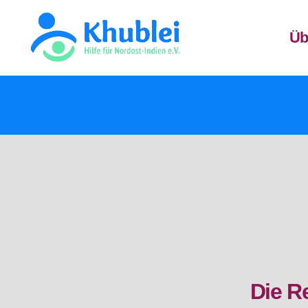
Üb
Khublei
TEST
Die R