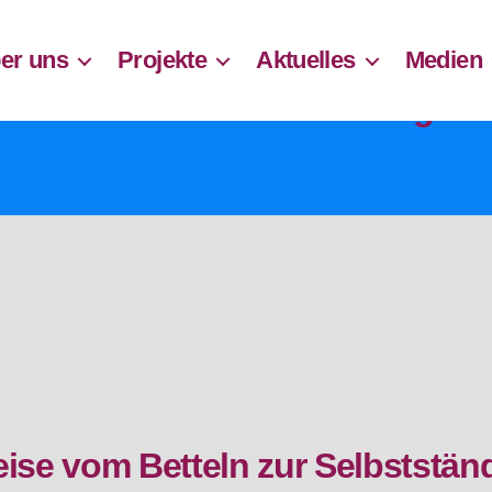
er uns
Projekte
Aktuelles
Medien
Autor:
Denis Kurkalang
eise vom Betteln zur Selbstständ
Kategorien