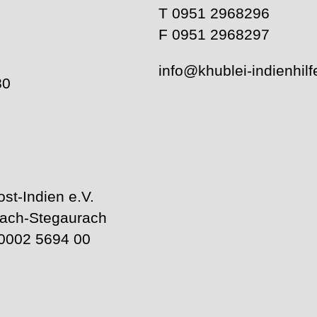
T 0951 2968296
F 0951 2968297
info@khublei-indienhilf
80
ost-Indien e.V.
rach-Stegaurach
0002 5694 00