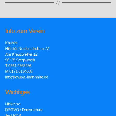
Info zum Verein
Khublei
Hilfe für Nordost-Indien e.V.
Am Kreuzweiher 12
96135 Stegaurach
T 0951 2968296
M 0171 6194009
info@khublei-indienhilfe.de
Wichtiges
Hinweise
DSGVO / Datenschutz
Test RCB