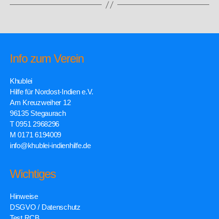
Info zum Verein
Khublei
Hilfe für Nordost-Indien e.V.
Am Kreuzweiher 12
96135 Stegaurach
T 0951 2968296
M 0171 6194009
info@khublei-indienhilfe.de
Wichtiges
Hinweise
DSGVO / Datenschutz
Test RCB