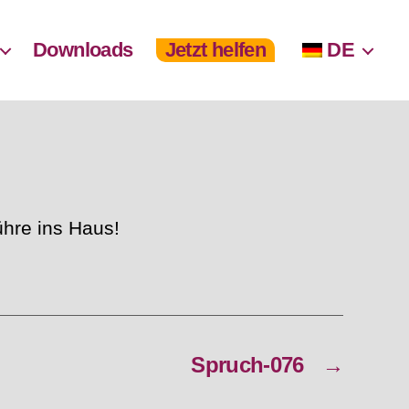
Downloads
Jetzt helfen
DE
ühre ins Haus!
Spruch-076
→