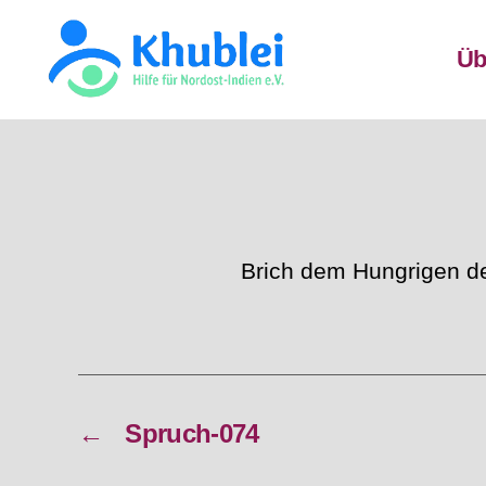
Üb
Khublei
TEST
Brich dem Hungrigen de
←
Spruch-074