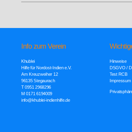
Info zum Verein
Wichtig
Khublei
Hinweise
Hilfe für Nordost-Indien e.V.
DSGVO / D
Am Kreuzweiher 12
Test RCB
96135 Stegaurach
Impressum
T 0951 2968296
Privatsphär
M 0171 6194009
info@khublei-indienhilfe.de