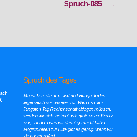
Spruch-085
→
Spruch des Tages
rach
Menschen, die arm sind und Hunger leiden,
00
liegen auch vor unserer Tür. Wenn wir am
Jüngsten Tag Rechenschaft ablegen müssen,
werden wir nicht gefragt, wie groß unser Besitz
war, sondern was wir damit gemacht haben.
Möglichkeiten zur Hilfe gibt es genug, wenn wir
sie nur ergreifen!