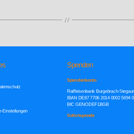
es
Spenden
Spendenkonto
atenschutz
Raiffeisenbank Burgebrach-Stegau
IBAN DE87 7706 2014 0002 5694 
BIC GENODEF1BGB
e-Einstellungen
Sofortspende