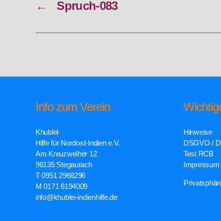
←
Spruch-083
Info zum Verein
Wichtig
Khublei
Hinweise
Hilfe für Nordost-Indien e.V.
DSGVO / D
Am Kreuzweiher 12
Test RCB
96135 Stegaurach
Impressum
T 0951 2968296
Privatsphär
M 0171 6194009
info@khublei-indienhilfe.de