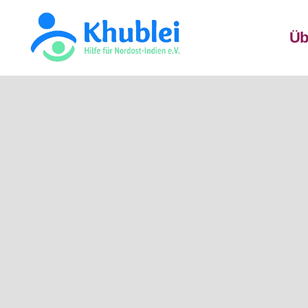
Üb
Khublei
TEST