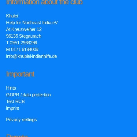
Information about the club
Khulei
Help for Northeast India eV
At Kreuzweiher 12
96135 Stegaurach
T 0951 2968296
M 0171 6194009
info@khublei-indienhilfe.de
Important
Hints
GDPR / data protection
Test RCB
imprint
Privacy settings