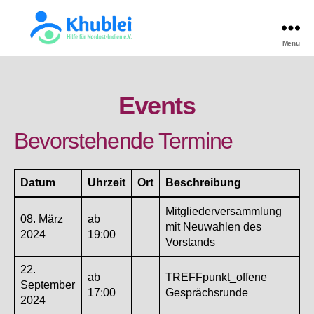
Menu
Khulei
TEST
Events
Bevorstehende Termine
Datum
Uhrzeit
Ort
Beschreibung
Mitgliederversammlung
08. März
ab
mit Neuwahlen des
2024
19:00
Vorstands
22.
ab
TREFFpunkt_offene
September
17:00
Gesprächsrunde
2024