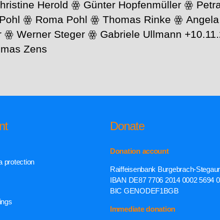
hristine Herold ꙮ Günter Hopfenmüller ꙮ Pet
 Pohl ꙮ Roma Pohl ꙮ Thomas Rinke ꙮ Angel
r ꙮ Werner Steger ꙮ Gabriele Ullmann +10.11
omas Zens
nt
Donate
Donation account
 protection
Raiffeisenbank Burgebrach-Stegau
IBAN DE87 7706 2014 0002 5694 
BIC GENODEF1BGB
ings
Immediate donation