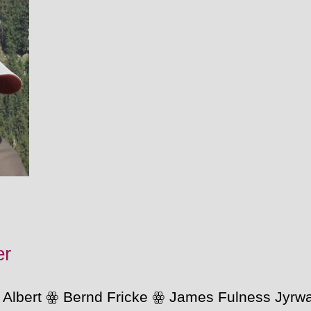
er
e Albert ꙮ Bernd Fricke ꙮ James Fulness Jyr