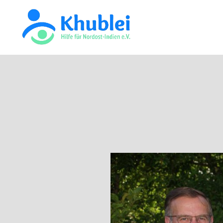
Khulei
TEST