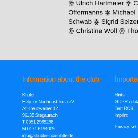
ꙮ Ulrich Hartmaier ꙮ C
Offermanns ꙮ Michael
Schwab ꙮ Sigrid Selze
ꙮ Christine Wolf ꙮ Th
Information about the club
Importa
Khulei
Hints
Help for Northeast India eV
GDPR / data
At Kreuzweiher 12
Test RCB
96135 Stegaurach
imprint
T 0951 2968296
Privacy sett
M 0171 6194009
info@khublei-indienhilfe.de