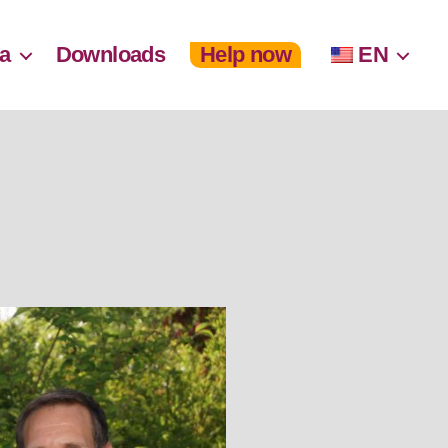
a
Downloads
Help now
EN