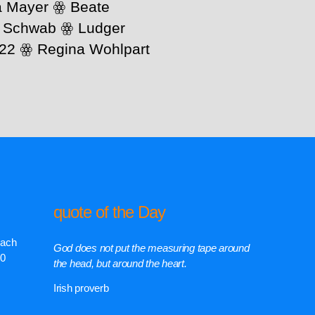
ra Mayer ꙮ Beate
a Schwab ꙮ Ludger
.22 ꙮ Regina Wohlpart
quote of the Day
rach
God does not put the measuring tape around
00
the head, but around the heart.
Irish proverb