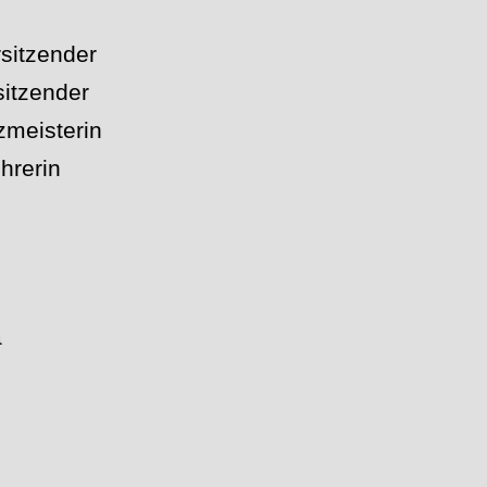
rsitzender
itzender
zmeisterin
ührerin
a