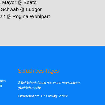
ra Mayer ꙮ Beate
a Schwab ꙮ Ludger
.22 ꙮ Regina Wohlpart
Spruch des Tages
rach
Glücklich wird man nur, wenn man andere
00
glücklich macht.
Erzbischof em. Dr. Ludwig Schick