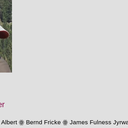
er
e Albert ꙮ Bernd Fricke ꙮ James Fulness Jyr