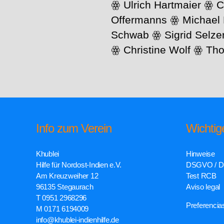
ꙮ Ulrich Hartmaier ꙮ C
Offermanns ꙮ Michael
Schwab ꙮ Sigrid Selze
ꙮ Christine Wolf ꙮ Th
Info zum Verein
Wichtig
Khublei
Hinweise
Hilfe für Nordost-Indien e.V.
DSGVO / D
Am Kreuzweiher 12
Test RCB
96135 Stegaurach
Aviso legal
T 0951 2968296
Preferencia
M 0171 6194009
info@khublei-indienhilfe.de