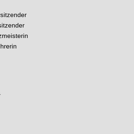
rsitzender
itzender
zmeisterin
ührerin
a