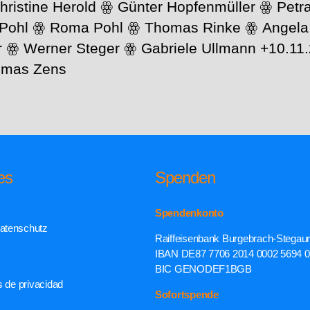
hristine Herold ꙮ Günter Hopfenmüller ꙮ Pet
 Pohl ꙮ Roma Pohl ꙮ Thomas Rinke ꙮ Angel
r ꙮ Werner Steger ꙮ Gabriele Ullmann +10.11
omas Zens
es
Spenden
Spendenkonto
atenschutz
Raiffeisenbank Burgebrach-Stegau
IBAN DE87 7706 2014 0002 5694 
BIC GENODEF1BGB
s de privacidad
Sofortspende