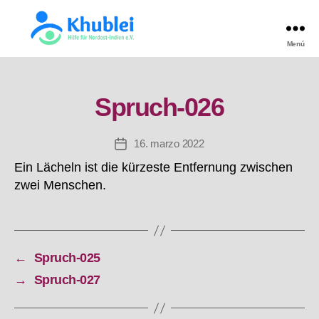
Menú
Khublei
TEST
Spruch-026
16. marzo 2022
Fecha
de
Ein Lächeln ist die kürzeste Entfernung zwischen
la
zwei Menschen.
entrada
←
Spruch-025
→
Spruch-027